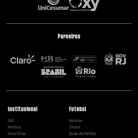
Parceiros
Institucional
Futebol
SAF
Notícias
História
Títulos
Hora Delas
Guias da Partida