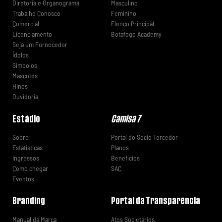
Diretoria e Organograma
Masculino
Trabalhe Conosco
Feminino
Comercial
Elenco Principal
Licenciamento
Botafogo Academy
Seja um Fornecedor
Ídolos
Símbolos
Mascotes
Hinos
Ouvidoria
Estádio
Camisa 7
Sobre
Portal do Sócio Torcedor
Estatísticas
Planos
Ingressos
Benefícios
Como chegar
SAC
Eventos
Branding
Portal da Transparência
Manual da Marca
Atos Societários