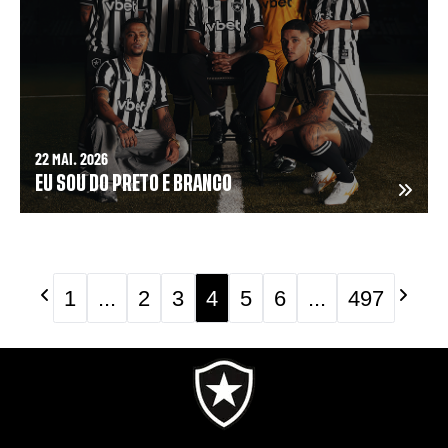
22 MAI. 2026
EU SOU DO PRETO E BRANCO
1
...
2
3
4
5
6
...
497