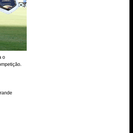
a o
competição.
grande