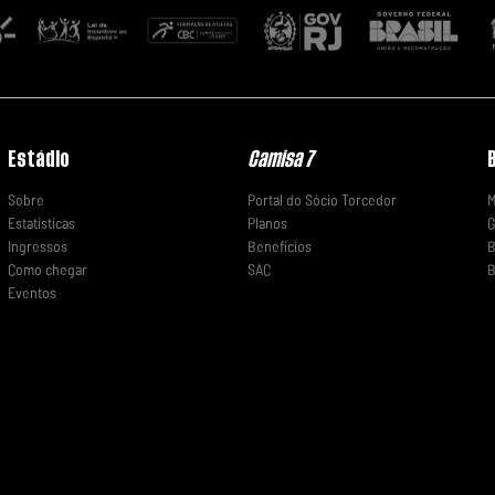
Estádio
Camisa 7
Sobre
Portal do Sócio Torcedor
M
Estatísticas
Planos
G
Ingressos
Benefícios
B
Como chegar
SAC
B
Eventos