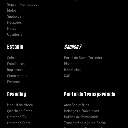
Seja um Fornecedor
Ídolos
Símbolos
Mascotes
Hinos
Ouvidoria
Estádio
Camisa 7
Sobre
Portal do Sócio Torcedor
Estatísticas
Planos
Ingressos
Benefícios
Como chegar
SAC
Eventos
Branding
Portal da Transparência
Manual da Marca
Atos Societários
Galeria de Fotos
Balanços e Downloads
Botafogo TV
Política de Privacidade
Botafogo Store
Transparência Clube Social