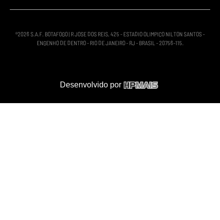
®
2026
S.A.F. BOTAFOGO | R JOSE DOS REIS, 425 - ESTADIO OLIMPICO NILTON SANTOS -
ENGENHO DE DENTRO - RIO DE JANEIRO - RJ - BRASIL - 20756-115.
Desenvolvido por