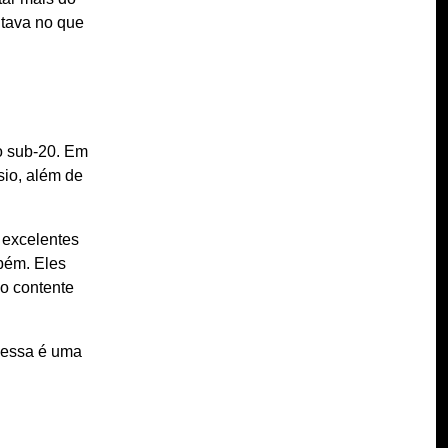
itava no que
do sub-20. Em
sio, além de
 excelentes
mbém. Eles
 o contente
e essa é uma