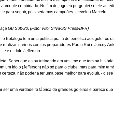
 previamente combinado. No fim do jogo eu perguntei se ele acred
ele para seguir, pois seriamos campeões. - revelou Marcelo.
ça GB Sub-20. (Foto: Vitor Silva/SS Press/BFR)
, o Botafogo tem uma política pra lá de benéfica aos goleiros 
e realizam treinos com os preparadores Paulo Rui e Jorcey Aní
te e o ídolo Jefferson.
leta. Saber que estou treinando em um time que tem na história
com um ídolo (Jefferson) não só para o clube, mas para mim ta
certeza, não poderia ter uma base melhor para evoluir. - disse
or ser uma verdadeira fábrica de grandes goleiros e parece qu