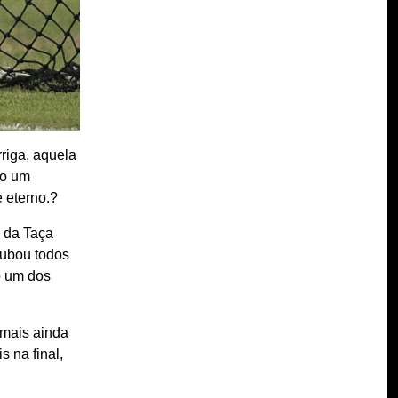
riga, aquela
do um
 eterno.?
o da Taça
rubou todos
o um dos
 mais ainda
 na final,