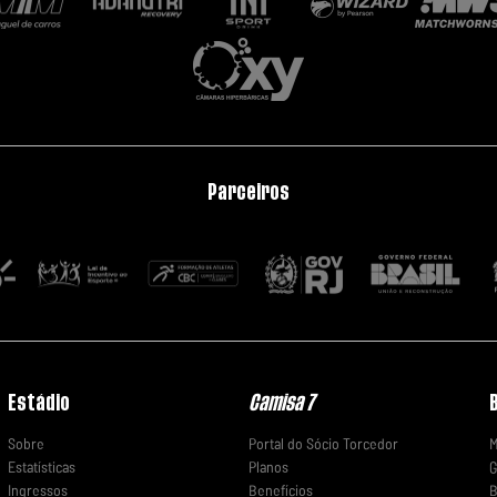
Parceiros
Estádio
Camisa 7
Sobre
Portal do Sócio Torcedor
M
Estatísticas
Planos
G
Ingressos
Benefícios
B