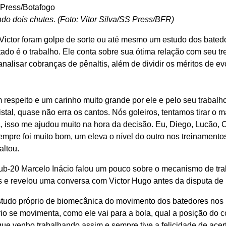
ndo dois chutes. (Foto: Vitor Silva/SS Press/BFR)
ictor foram golpe de sorte ou até mesmo um estudo dos bated
ultado é o trabalho. Ele conta sobre sua ótima relação com seu tr
nalisar cobranças de pênaltis, além de dividir os méritos de e
 respeito e um carinho muito grande por ele e pelo seu trabalh
istal, quase não erra os cantos. Nós goleiros, tentamos tirar o 
, isso me ajudou muito na hora da decisão. Eu, Diego, Lucão, 
empre foi muito bom, um eleva o nível do outro nos treinamentos
altou.
ub-20 Marcelo Inácio falou um pouco sobre o mecanismo de trab
s e revelou uma conversa com Victor Hugo antes da disputa de 
estudo próprio de biomecânica do movimento dos batedores nos 
o se movimenta, como ele vai para a bola, qual a posição do c
 que venho trabalhando assim e sempre tive a felicidade de acer