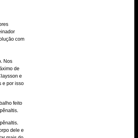
ores
einador
volução com
o. Nos
máximo de
Claysson e
 e por isso
alho feito
pênaltis.
pênaltis.
orpo dele e
tar mais do