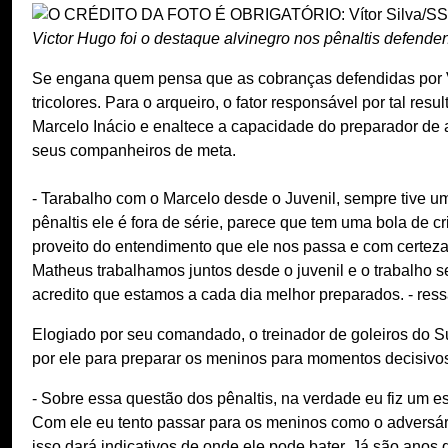
Victor Hugo foi o destaque alvinegro nos pênaltis defende
Se engana quem pensa que as cobranças defendidas por V
tricolores. Para o arqueiro, o fator responsável por tal res
Marcelo Inácio e enaltece a capacidade do preparador de a
seus companheiros de meta.
- Tarabalho com o Marcelo desde o Juvenil, sempre tive um
pênaltis ele é fora de série, parece que tem uma bola de cr
proveito do entendimento que ele nos passa e com certeza
Matheus trabalhamos juntos desde o juvenil e o trabalho s
acredito que estamos a cada dia melhor preparados. - ress
Elogiado por seu comandado, o treinador de goleiros do S
por ele para preparar os meninos para momentos decisivo
- Sobre essa questão dos pênaltis, na verdade eu fiz um 
Com ele eu tento passar para os meninos como o adversári
isso dará indicativos de onde ele pode bater. Já são anos