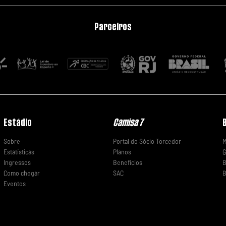
Parceiros
Estádio
Camisa 7
Sobre
Portal do Sócio Torcedor
M
Estatísticas
Planos
G
Ingressos
Benefícios
B
Como chegar
SAC
B
Eventos