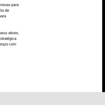
rsivas para
Rio de
para
seus ativos,
stratégica
 prazo com