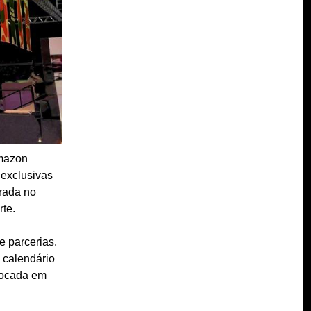
Amazon
 exclusivas
urada no
rte.
e parcerias.
 calendário
 focada em